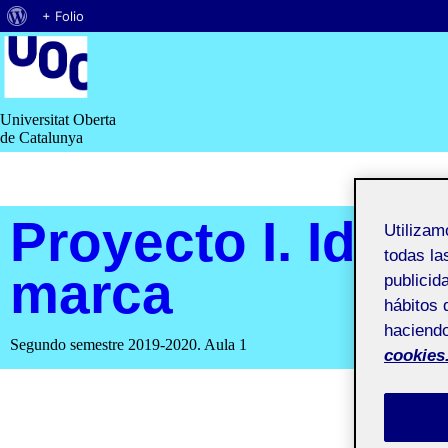
Acerca
+ Folio
Saltar
de
al
contenido
WordPress
Universitat Oberta
de Catalunya
Proyecto I. Ident
Utiliza
todas la
marca
publicid
hábitos 
haciendo
Segundo semestre 2019-2020. Aula 1
cookies