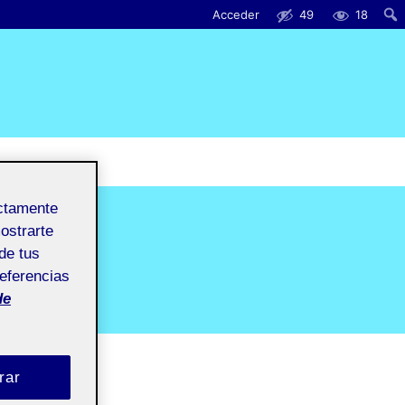
Acceder
49
18
ectamente
mostrarte
de tus
referencias
de
rar