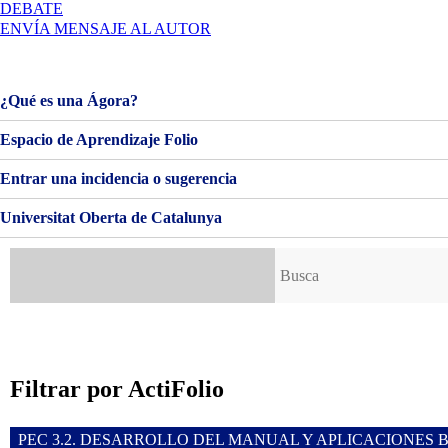
EN
DEBATE
BIENVENIDOS
ENVÍA MENSAJE AL AUTOR
Y
BIENVENIDAS!
¿Qué es una Ágora?
Espacio de Aprendizaje Folio
Entrar una incidencia o sugerencia
Universitat Oberta de Catalunya
Buscar:
Filtrar por ActiFolio
PEC 3.2. DESARROLLO DEL MANUAL Y APLICACIONES B